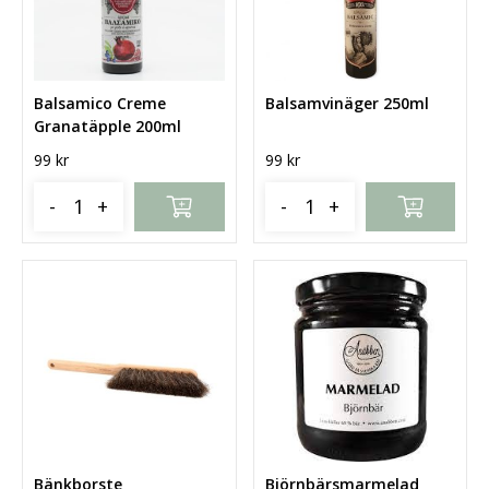
Balsamico Creme
Balsamvinäger 250ml
Granatäpple 200ml
99
kr
99
kr
-
+
-
+
Bänkborste
Björnbärsmarmelad