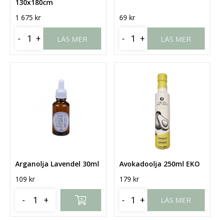
130x180cm
1 675
kr
69
kr
-
+
-
+
LÄS MER
LÄS MER
Arganolja Lavendel 30ml
Avokadoolja 250ml EKO
109
kr
179
kr
-
+
-
+
LÄS MER