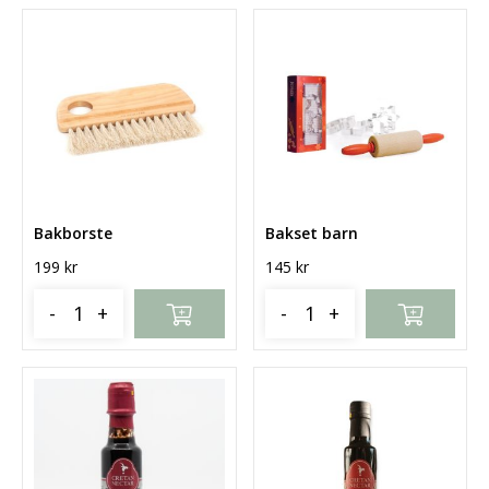
Bakborste
Bakset barn
199
kr
145
kr
-
+
-
+