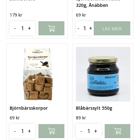
320g, Ånäbben
179
kr
69
kr
-
+
-
+
LÄS MER
Björnbärsskorpor
Blåbärssylt 550g
69
kr
89
kr
-
+
-
+