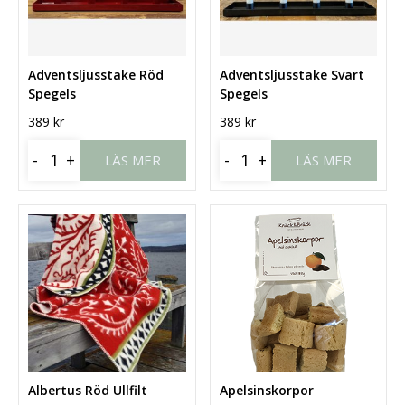
Adventsljusstake Röd
Adventsljusstake Svart
Spegels
Spegels
389
kr
389
kr
-
+
-
+
LÄS MER
LÄS MER
Albertus Röd Ullfilt
Apelsinskorpor