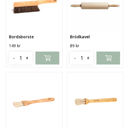
Bordsborste
Brödkavel
149
kr
89
kr
-
+
-
+