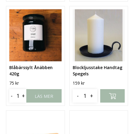
Blåbärssylt Ånäbben
Blockljusstake Handtag
420g
Spegels
75
kr
159
kr
-
+
-
+
LÄS MER