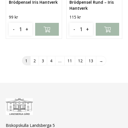
Brödpensel Iris Hantverk
Brödpensel Rund – Iris
Hantverk
99
kr
115
kr
-
+
-
+
1
2
3
4
…
11
12
13
→
Biskopskulla Landsberga 5