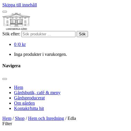
Skippa till innehåll
Sök efter:
Sök
0
|
0 kr
Inga produkter i varukorgen.
Navigera
Hem
Gårdsbutik, café & meny
Gårdsproducerat
Om gården
Kontakt/hitta hit
Hem
/
Shop
/
Hem och Inredning
/ Edla
Filter