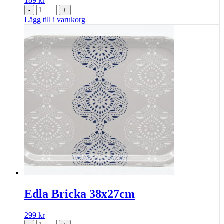
189
kr
-
+
Lägg till i varukorg
Edla Bricka 38x27cm
299
kr