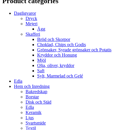
Product categories
Dagligvaror
Dryck
Mejeri
Ägg
Skafferi
Bröd och Skorpor
Choklad, Chips och Godis
Grönsaker, Syrade grönsaker och Potatis
Kryddor och Honung
Mjöl
Olja, oliver, kryddor
Saft
Sylt, Marmelad och Gelé
Edla
Hem och Inredning
Bakredskap
Borstar
Disk och Städ
Edla
Keramik
Ljus
Svartsmide
Textil