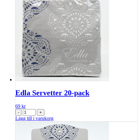
Edla Servetter 20-pack
69
kr
-
+
Lägg till i varukorg