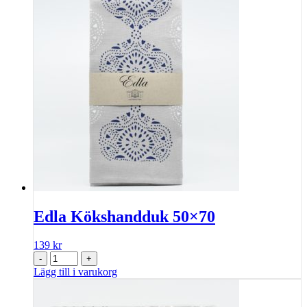
Edla Kökshandduk 50×70
139
kr
-
+
Lägg till i varukorg