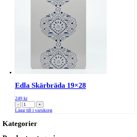
Edla Skärbräda 19×28
249
kr
-
+
Lägg till i varukorg
Kategorier