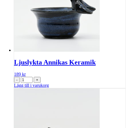
Ljuslykta Annikas Keramik
189
kr
-
+
Lägg till i varukorg