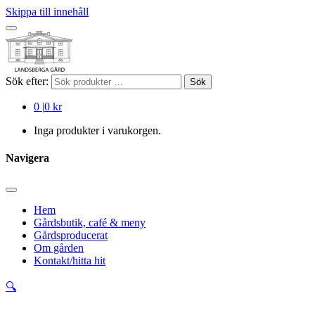
Skippa till innehåll
Sök efter:
Sök
0
|
0 kr
Inga produkter i varukorgen.
Navigera
Hem
Gårdsbutik, café & meny
Gårdsproducerat
Om gården
Kontakt/hitta hit
🔍