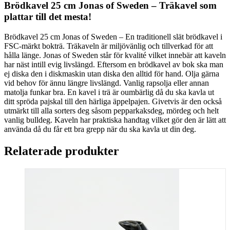
Brödkavel 25 cm Jonas of Sweden – Träkavel som
plattar till det mesta!
Brödkavel 25 cm Jonas of Sweden – En traditionell slät brödkavel i
FSC-märkt bokträ. Träkaveln är miljövänlig och tillverkad för att
hålla länge. Jonas of Sweden står för kvalité vilket innebär att kaveln
har näst intill evig livslängd. Eftersom en brödkavel av bok ska man
ej diska den i diskmaskin utan diska den alltid för hand. Olja gärna
vid behov för ännu längre livslängd. Vanlig rapsolja eller annan
matolja funkar bra. En kavel i trä är oumbärlig då du ska kavla ut
ditt spröda pajskal till den härliga äppelpajen. Givetvis är den också
utmärkt till alla sorters deg såsom pepparkaksdeg, mördeg och helt
vanlig bulldeg. Kaveln har praktiska handtag vilket gör den är lätt att
använda då du får ett bra grepp när du ska kavla ut din deg.
Relaterade produkter