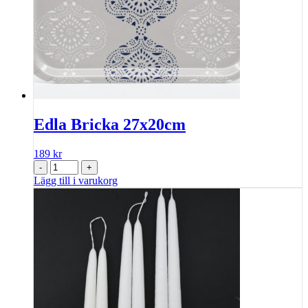
Edla Bricka 27x20cm
189
kr
-
+
Lägg till i varukorg