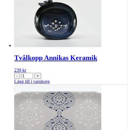
Tvålkopp Annikas Keramik
239
kr
-
+
Lägg till i varukorg