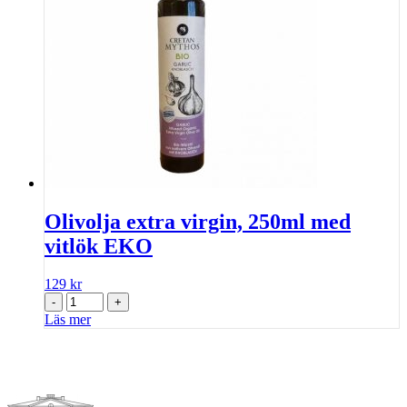
Olivolja extra virgin, 250ml med
vitlök EKO
129
kr
-
+
Läs mer