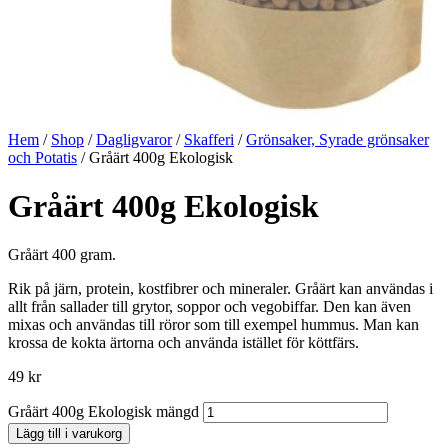
Hem
/
Shop
/
Dagligvaror
/
Skafferi
/
Grönsaker, Syrade grönsaker
och Potatis
/ Gråärt 400g Ekologisk
Gråärt 400g Ekologisk
Gråärt 400 gram.
Rik på järn, protein, kostfibrer och mineraler. Gråärt kan användas i
allt från sallader till grytor, soppor och vegobiffar. Den kan även
mixas och användas till röror som till exempel hummus. Man kan
krossa de kokta ärtorna och använda istället för köttfärs.
49
kr
Gråärt 400g Ekologisk mängd
Lägg till i varukorg