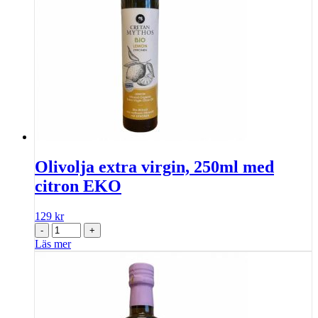
Olivolja extra virgin, 250ml med
citron EKO
129
kr
-
+
Läs mer