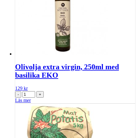
Olivolja extra virgin, 250ml med
basilika EKO
129
kr
-
+
Läs mer