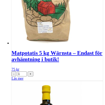
Matpotatis 5 kg Wärnsta – Endast för
avhämtning i butik!
75
kr
-
+
Läs mer