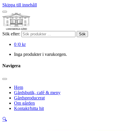
Skippa till innehåll
Sök efter:
Sök
0
|
0 kr
Inga produkter i varukorgen.
Navigera
Hem
Gårdsbutik, café & meny
Gårdsproducerat
Om gården
Kontakt/hitta hit
🔍