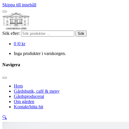
Skippa till innehåll
Sök efter:
Sök
0
|
0 kr
Inga produkter i varukorgen.
Navigera
Hem
Gårdsbutik, café & meny
Gårdsproducerat
Om gården
Kontakt/hitta hit
🔍