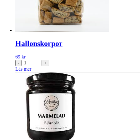
Hallonskorpor
69
kr
-
+
Läs mer