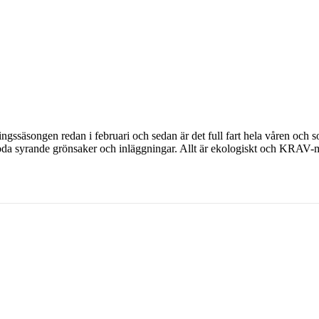
lingssäsongen redan i februari och sedan är det full fart hela våren oc
t goda syrande grönsaker och inläggningar. Allt är ekologiskt och KRAV-m