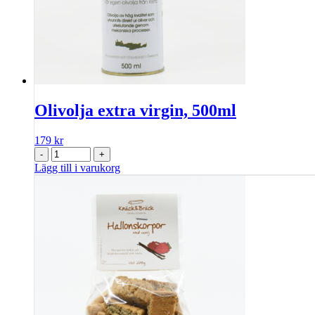
Olivolja extra virgin, 500ml
179
kr
-
+
Lägg till i varukorg