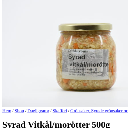
Hem
/
Shop
/
Dagligvaror
/
Skafferi
/
Grönsaker, Syrade grönsaker oc
Syrad Vitkål/morötter 500g