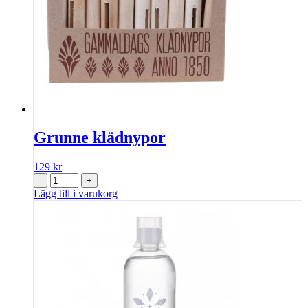
Grunne klädnypor
129
kr
-
+
Lägg till i varukorg