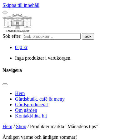
Skippa till innehåll
Sök efter:
Sök
0
|
0 kr
Inga produkter i varukorgen.
Navigera
Hem
Gårdsbutik, café & meny
Gårdsproducerat
Om gården
Kontakt/hitta hit
Hem
/
Shop
/ Produkter märkta ”Månadens tips”
Äntligen värme och äntligen sommar!