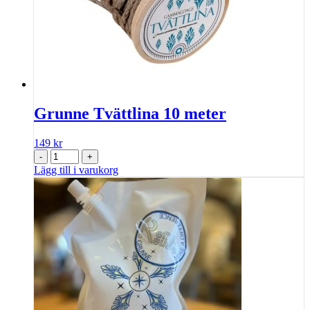
Grunne Tvättlina 10 meter
149
kr
-
+
Lägg till i varukorg