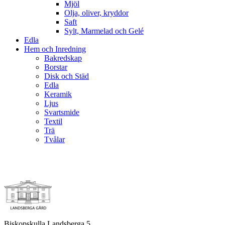
Mjöl
Olja, oliver, kryddor
Saft
Sylt, Marmelad och Gelé
Edla
Hem och Inredning
Bakredskap
Borstar
Disk och Städ
Edla
Keramik
Ljus
Svartsmide
Textil
Trä
Tvålar
Biskopskulla Landsberga 5