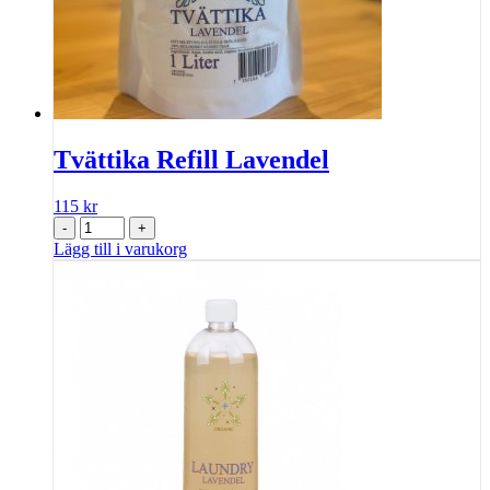
Tvättika Refill Lavendel
115
kr
-
+
Lägg till i varukorg