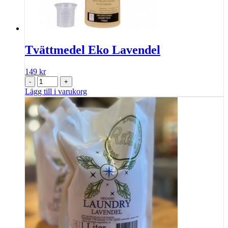
Tvättmedel Eko Lavendel
149
kr
-
+
Lägg till i varukorg