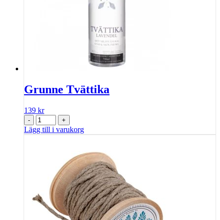
Grunne Tvättika
139
kr
-
+
Lägg till i varukorg