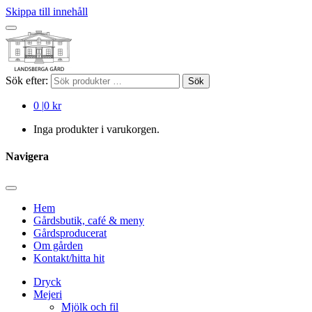
Skippa till innehåll
Sök efter:
Sök
0
|
0 kr
Inga produkter i varukorgen.
Navigera
Hem
Gårdsbutik, café & meny
Gårdsproducerat
Om gården
Kontakt/hitta hit
Dryck
Mejeri
Mjölk och fil