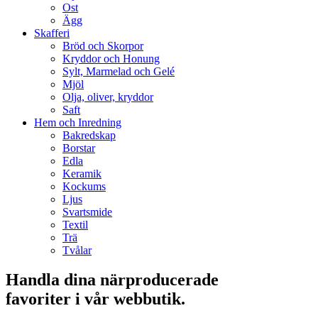
Ost
Ägg
Skafferi
Bröd och Skorpor
Kryddor och Honung
Sylt, Marmelad och Gelé
Mjöl
Olja, oliver, kryddor
Saft
Hem och Inredning
Bakredskap
Borstar
Edla
Keramik
Kockums
Ljus
Svartsmide
Textil
Trä
Tvålar
Handla dina närproducerade
favoriter i vår webbutik.