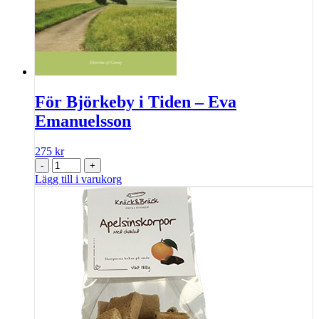
För Björkeby i Tiden – Eva
Emanuelsson
275
kr
-
+
Lägg till i varukorg