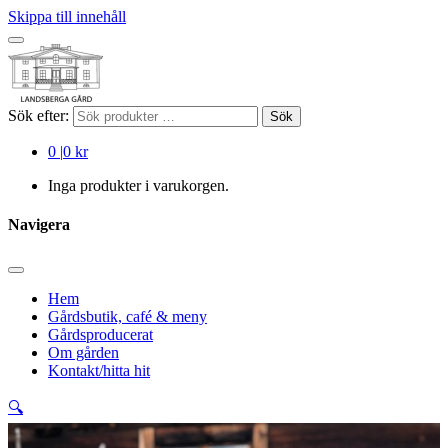
Skippa till innehåll
Sök efter:
Sök
0
|
0 kr
Inga produkter i varukorgen.
Navigera
Hem
Gårdsbutik, café & meny
Gårdsproducerat
Om gården
Kontakt/hitta hit
🔍