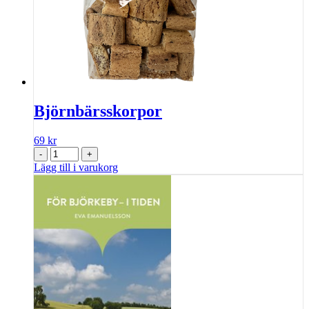
Björnbärsskorpor
69
kr
-
+
Lägg till i varukorg