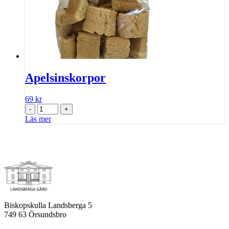
Apelsinskorpor
69
kr
-
+
Läs mer
Biskopskulla Landsberga 5
749 63 Örsundsbro