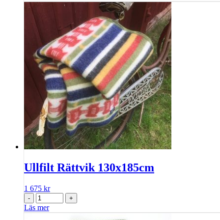
Ullfilt Rättvik 130x185cm
1 675
kr
-
+
Läs mer