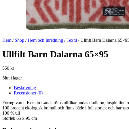
Hem
/
Shop
/
Hem och Inredning
/
Textil
/ Ullfilt Barn Dalarna 65×9
Ullfilt Barn Dalarna 65×95
550
kr
Slut i lager
Beskrivning
Recensioner (0)
Formgivaren Kerstin Landströms ullfiltar andas tradition, inspiration o
100 procent ekologisk bomull och finns både i full storlek och barnstor
100 % ull
Storlek 65 x 95 cm