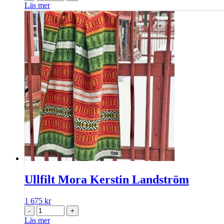
Läs mer
Ullfilt Mora Kerstin Landström
1 675
kr
-
+
Läs mer