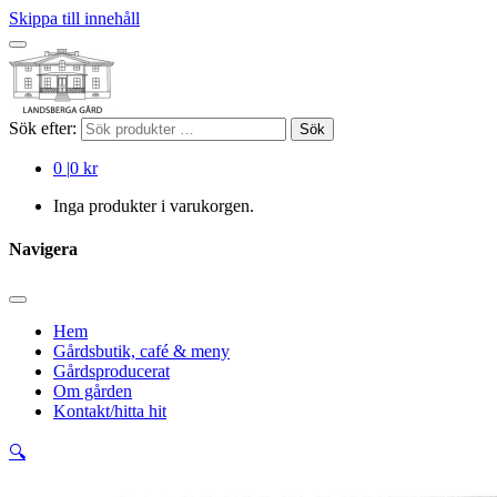
Skippa till innehåll
Sök efter:
Sök
0
|
0 kr
Inga produkter i varukorgen.
Navigera
Hem
Gårdsbutik, café & meny
Gårdsproducerat
Om gården
Kontakt/hitta hit
🔍