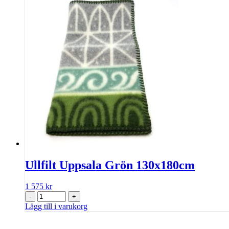
Ullfilt Uppsala Grön 130x180cm
1 575
kr
-
+
Lägg till i varukorg