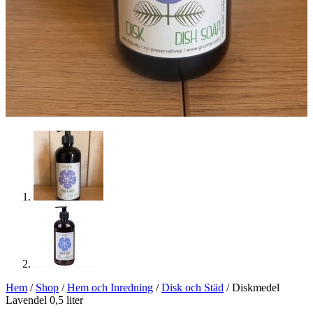
Hem
/
Shop
/
Hem och Inredning
/
Disk och Städ
/ Diskmedel
Lavendel 0,5 liter