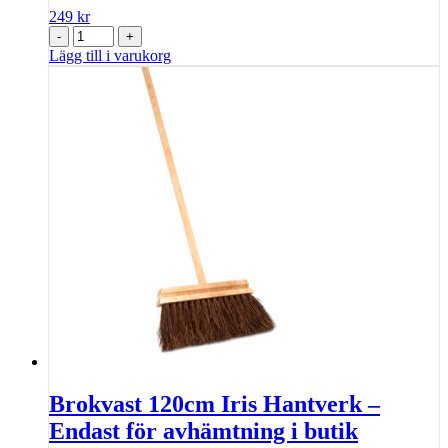
249
kr
-
+
Lägg till i varukorg
Brokvast 120cm Iris Hantverk –
Endast för avhämtning i butik