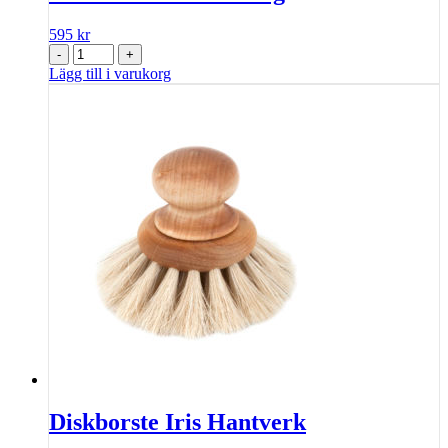
595
kr
-
+
Lägg till i varukorg
Diskborste Iris Hantverk