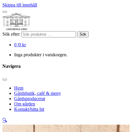
Skippa till innehåll
Sök efter:
Sök
0
|
0 kr
Inga produkter i varukorgen.
Navigera
Hem
Gårdsbutik, café & meny
Gårdsproducerat
Om gården
Kontakt/hitta hit
🔍