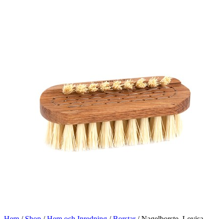
Hem
/
Shop
/
Hem och Inredning
/
Borstar
/ Nagelborste, Lovisa