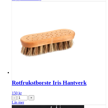
Rotfrukstborste Iris Hantverk
150
kr
-
+
Läs mer