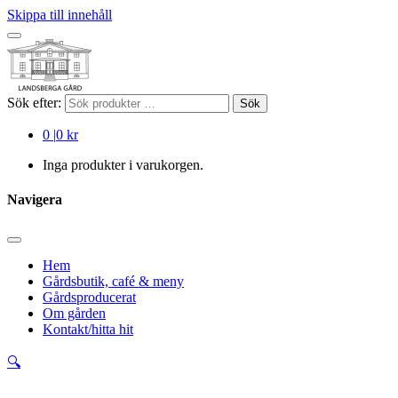
Skippa till innehåll
Sök efter:
Sök
0
|
0 kr
Inga produkter i varukorgen.
Navigera
Hem
Gårdsbutik, café & meny
Gårdsproducerat
Om gården
Kontakt/hitta hit
🔍