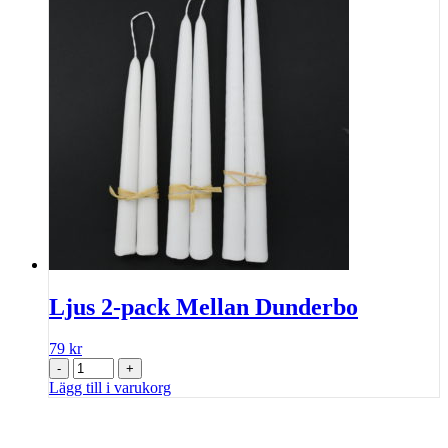
Ljus 2-pack Mellan Dunderbo
79
kr
-
+
Lägg till i varukorg