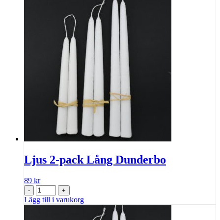
Ljus 2-pack Lång Dunderbo
89
kr
-
+
Lägg till i varukorg