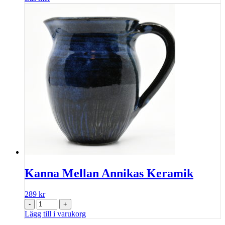
Kanna Mellan Annikas Keramik
289
kr
-
+
Lägg till i varukorg