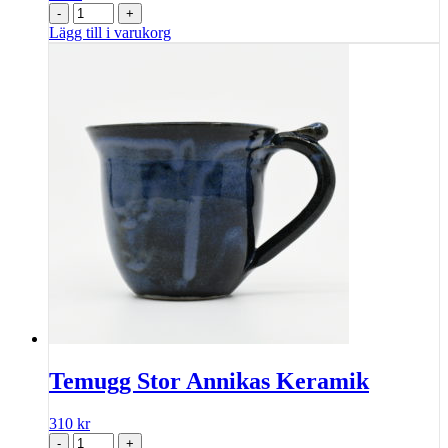
-
+
Lägg till i varukorg
Temugg Stor Annikas Keramik
310
kr
-
+