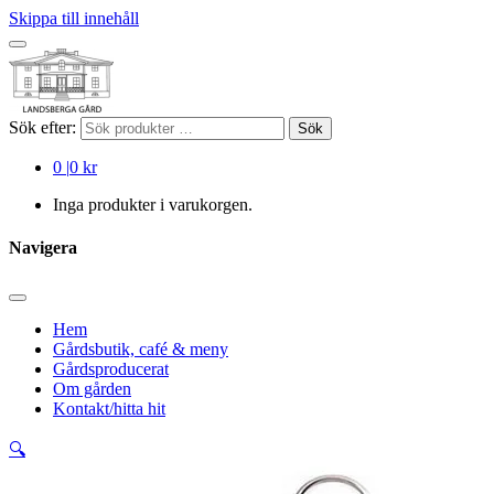
Skippa till innehåll
Sök efter:
Sök
0
|
0 kr
Inga produkter i varukorgen.
Navigera
Hem
Gårdsbutik, café & meny
Gårdsproducerat
Om gården
Kontakt/hitta hit
🔍