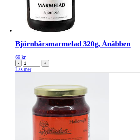
Björnbärsmarmelad 320g, Ånäbben
69
kr
-
+
Läs mer