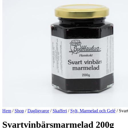
Hem
/
Shop
/
Dagligvaror
/
Skafferi
/
Sylt, Marmelad och Gelé
/ Svar
Svartvinbärsmarmelad 200g