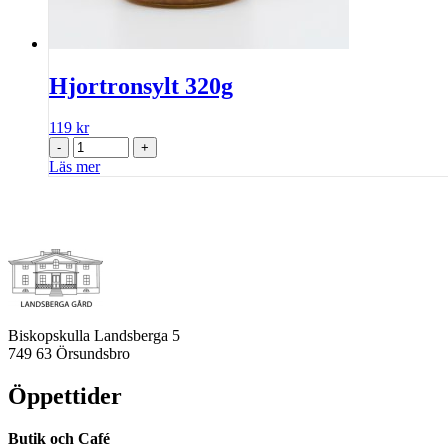
Hjortronsylt 320g
119
kr
-
+
Läs mer
Biskopskulla Landsberga 5
749 63 Örsundsbro
Öppettider
Butik och Café