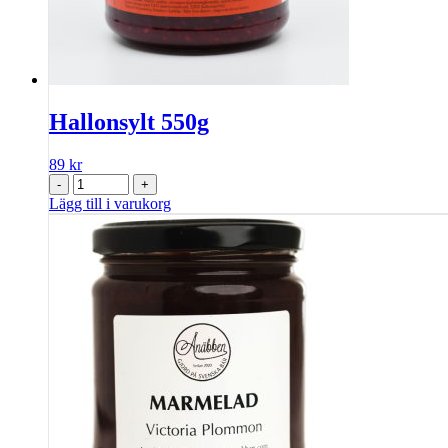
Hallonsylt 550g
89
kr
-
+
Lägg till i varukorg