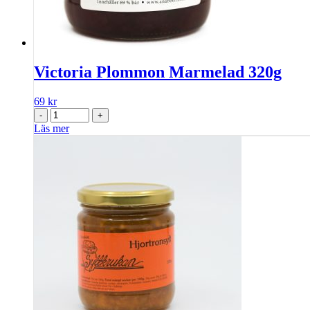
Victoria Plommon Marmelad 320g
69
kr
-
+
Läs mer