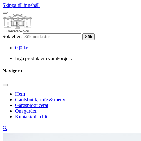
Skippa till innehåll
Sök efter:
Sök
0
|
0 kr
Inga produkter i varukorgen.
Navigera
Hem
Gårdsbutik, café & meny
Gårdsproducerat
Om gården
Kontakt/hitta hit
🔍