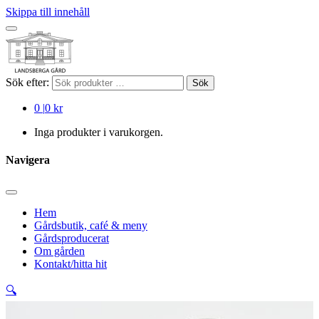
Skippa till innehåll
Sök efter:
Sök
0
|
0 kr
Inga produkter i varukorgen.
Navigera
Hem
Gårdsbutik, café & meny
Gårdsproducerat
Om gården
Kontakt/hitta hit
🔍