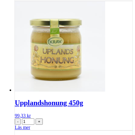
Upplandshonung 450g
99,33
kr
-
+
Läs mer