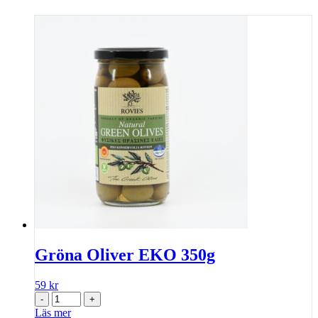
Gröna Oliver EKO 350g
59
kr
-
+
Läs mer