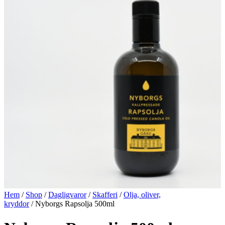
Hem
/
Shop
/
Dagligvaror
/
Skafferi
/
Olja, oliver,
kryddor
/ Nyborgs Rapsolja 500ml