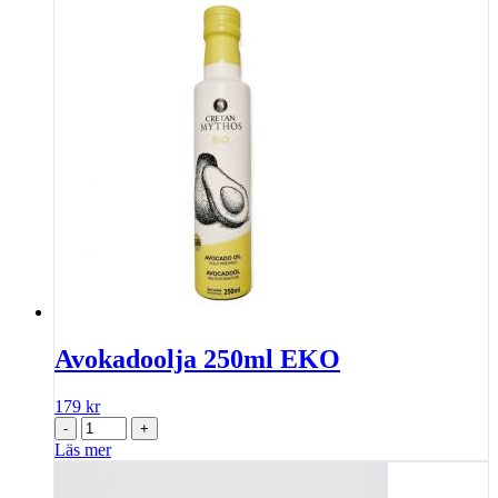
Avokadoolja 250ml EKO
179
kr
-
+
Läs mer