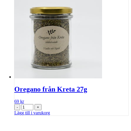
Oregano från Kreta 27g
69
kr
-
+
Lägg till i varukorg