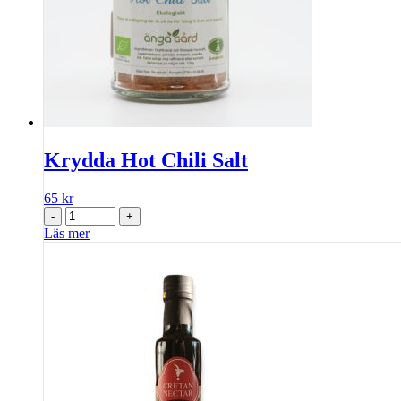
Krydda Hot Chili Salt
65
kr
-
+
Läs mer