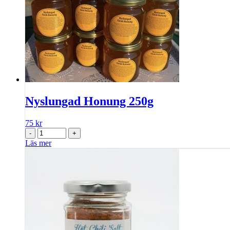
Nyslungad Honung 250g
75
kr
-
+
Läs mer