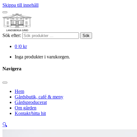
Skippa till innehåll
Sök efter:
Sök
0
|
0 kr
Inga produkter i varukorgen.
Navigera
Hem
Gårdsbutik, café & meny
Gårdsproducerat
Om gården
Kontakt/hitta hit
🔍