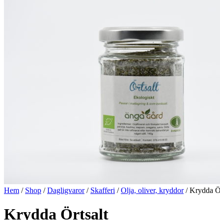
Hem
/
Shop
/
Dagligvaror
/
Skafferi
/
Olja, oliver, kryddor
/ Krydda Ör
Krydda Örtsalt