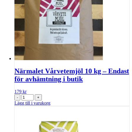
Närmalet Vårvetemjöl 10 kg – Endast
för avhämtning i butik
179
kr
-
+
Lägg till i varukorg