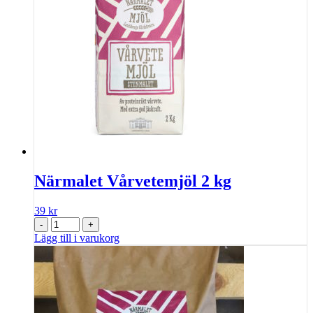
Närmalet Vårvetemjöl 2 kg
39
kr
-
+
Lägg till i varukorg