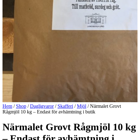
Hem
/
Shop
/
Dagligvaror
/
Skafferi
/
Mjöl
/ Närmalet Grovt
Rågmjöl 10 kg – Endast för avhämtning i butik
Närmalet Grovt Rågmjöl 10 kg
– Endast för avhämtning i