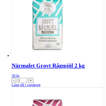
Närmalet Grovt Rågmjöl 2 kg
39
kr
-
+
Lägg till i varukorg