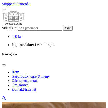
Skippa till innehåll
Sök efter:
Sök
0
|
0 kr
Inga produkter i varukorgen.
Navigera
Hem
Gårdsbutik, café & meny
Gårdsproducerat
Om gården
Kontakt/hitta hit
🔍